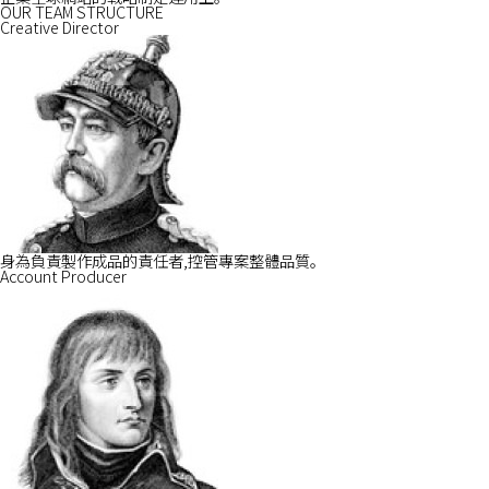
OUR TEAM STRUCTURE
WHO WE ARE
Creative Director
WHAT WE DO
STORIES
身為負責製作成品的責任者,控管專案整體品質。
Account Producer
JOURNAL
CONTACT