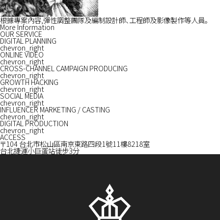
根據專案內容,彈性調整團隊及編制設計師、工程師及影像製作等人員。
More Information
OUR SERVICE
DIGITAL PLANNING
chevron_right
ONLINE VIDEO
chevron_right
CROSS-CHANNEL CAMPAIGN PRODUCING
chevron_right
GROWTH HACKING
chevron_right
SOCIAL MEDIA
chevron_right
INFLUENCER MARKETING / CASTING
chevron_right
DIGITAL PRODUCTION
chevron_right
ACCESS
〒104 台北市松山區南京東路四段1號11樓8218室
台北捷運小巨蛋站徒步3分