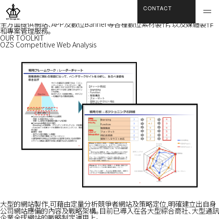
SERVICE
CONTACT
DIGITAL PRODUCTION
expand_more
全方面提供網站、APP及數位Banner等各種數位素材製作，以及媒體製作
和專案管理服務。
OUR TOOLKIT
OZS Competitive Web Analysis
大型的網站製作,可藉由定量分析競爭者網站及策略定位,明確建立出自身
公司網站應備的內容及戰略架構。目前已導入在各大型綜合商社、大型通訊
企業全球網站的戰略制定運用上。