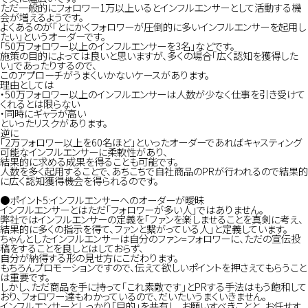
ただ一般的にフォロワー1万以上いるとインフルエンサーとして活動する機
会が増えるようです。
よくあるのが「とにかくフォロワーが圧倒的に多いインフルエンサーを起用し
たい」というオーダーです。
「50万フォロワー以上のインフルエンサーを3名」などです。
施策の目的によっては良いと思いますが、多くの場合「広く認知を獲得した
い」であったりするので、
このアプローチがうまくいかないケースがあります。
理由としては
・50万フォロワー以上のインフルエンサーは人数が少なく仕事を引き受けて
くれるとは限らない
・同時にギャラが高い
といったリスクがあります。
逆に
「2万フォロワー以上を60名ほど」といったオーダーであればキャスティング
可能なインフルエンサーに柔軟性があり、
結果的に求める成果を得ることも可能です。
人数を多く起用することで、あちこちで自社商品のPRが行われるので結果的
に広く認知獲得機会を得られるのです。
●ポイント5:インフルエンサーへのオーダーが曖昧
インフルエンサーとはただ「フォロワーが多い人」ではありません。
弊社ではインフルエンサーの定義を「ファンを楽しませることを真剣に考え、
結果的に多くの指示を得て、ファンと繋がっている人」と定義しています。
ちゃんとしたインフルエンサーは自分のファン=フォロワーに、ただの宣伝投
稿をすることを良しとはしておらず、
自分が納得する形の見せ方にこだわります。
もちろんプロモーションですので、伝えて欲しいポイントを押さえてもらうこと
は重要です。
しかし、ただ商品を手に持って「これ素敵です」とPRする手法はもう飽和して
おり、フォロワー達もわかっているので、だいたいうまくいきません。
インフルエンサーとしっかり「目的」を共有し、お願いすべきことと、お任せす