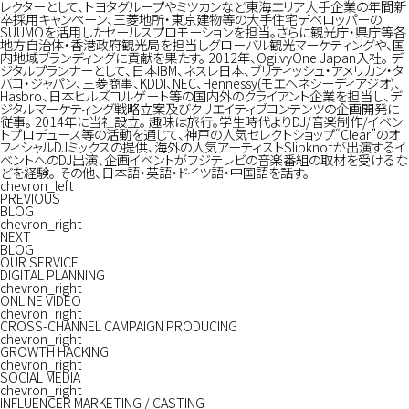
レクターとして、トヨタグループやミツカンなど東海エリア大手企業の年間新
卒採用キャンペーン、三菱地所・東京建物等の大手住宅デベロッパーの
SUUMOを活用したセールスプロモーションを担当。さらに観光庁・県庁等各
地方自治体・香港政府観光局を担当しグローバル観光マーケティングや、国
内地域ブランディングに貢献を果たす。 2012年、OgilvyOne Japan入社。 デ
ジタルプランナーとして、日本IBM、ネスレ日本、ブリティッシュ・アメリカン・タ
バコ・ジャパン、三菱商事、KDDI、NEC、Hennessy(モエヘネシーディアジオ)、
Hasbro、日本ヒルズコルゲート等の国内外のクライアント企業を担当し、デ
ジタルマーケティング戦略立案及びクリエイティブコンテンツの企画開発に
従事。 2014年に当社設立。 趣味は旅行。学生時代よりDJ/音楽制作/イベン
トプロデュース等の活動を通じて、神戸の人気セレクトショップ“Clear”のオ
フィシャルDJミックスの提供、海外の人気アーティストSlipknotが出演するイ
ベントへのDJ出演、企画イベントがフジテレビの音楽番組の取材を受けるな
どを経験。 その他、日本語・英語・ドイツ語・中国語を話す。
chevron_left
PREVIOUS
BLOG
chevron_right
NEXT
BLOG
OUR SERVICE
DIGITAL PLANNING
chevron_right
ONLINE VIDEO
chevron_right
CROSS-CHANNEL CAMPAIGN PRODUCING
chevron_right
GROWTH HACKING
chevron_right
SOCIAL MEDIA
chevron_right
INFLUENCER MARKETING / CASTING