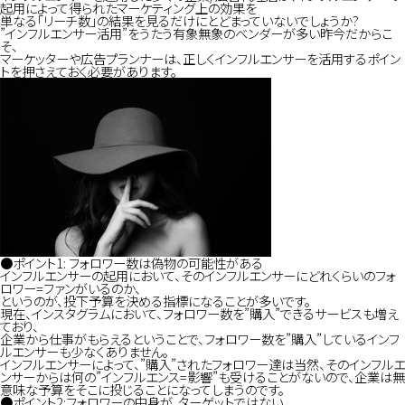
起用によって得られたマーケティング上の効果を
単なる「リーチ数」の結果を見るだけにとどまっていないでしょうか?
”インフルエンサー活用”をうたう有象無象のベンダーが多い昨今だからこ
そ、
マーケッターや広告プランナーは、正しくインフルエンサーを活用するポイン
トを押さえておく必要があります。
WHO WE ARE
●ポイント1: フォロワー数は偽物の可能性がある
WHAT WE DO
インフルエンサーの起用において、そのインフルエンサーにどれくらいのフォ
ロワー=ファンがいるのか、
というのが、投下予算を決める指標になることが多いです。
現在、インスタグラムにおいて、フォロワー数を”購入”できるサービスも増え
ており、
企業から仕事がもらえるということで、フォロワー数を”購入”しているインフ
STORIES
ルエンサーも少なくありません。
インフルエンサーによって、”購入”されたフォロワー達は当然、そのインフルエ
ンサーからは何の”インフルエンス=影響”も受けることがないので、企業は無
意味な予算をそこに投じることになってしまうのです。
●ポイント2:フォロワーの中身が、ターゲットではない