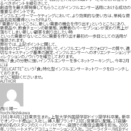
るべきポイントを線引きして、
創造性を最大限発揮してもらうことがインフルエンサー活用における成功の
重要なポイントです。
インフルエンサーマーケティングにおいて、より効果的な使い方は、単純な商
品名認知獲得といったPRより、
「需要がないところに、新しい需要の機会を作り出す」というところにあり、
新商品や、飲食チェーンの新業態、消費者のパーセプションが変わり売上が
落ちてしまい新しい顧客を創り出したい時
といった需要がないところに需要を作り出す最初の一歩目としての活用が
推奨されます。
弊社では、上記ポイントに関して、
独自のクローリング技術を用いて、インフルエンサーのフォロワーの質や、適
切なキャスティング基準の選定、インフルエンサーへのオリエンテーション/デ
ィレクションのノウハウを確立しております。
特に「食」の分野に強いインフルエンサーを多くネットワーキングし、今年2月
には
“
DELICATTE
”という「食」特化型インフルエンサーネットワークをローンチし
ております。
ぜひご相談くださいませ。
AUTHOR
西川 陽一
Yoichi Nishikawa
1981年4月12日東京生まれ。上智大学外国語学部ドイツ語学科卒業。 新卒
でオンワード樫山に入社し、婦人服ブランド「23区」営業部に配属。17店舗・
約60名のスタッフのスーパーバイザー、店頭での販促企画等を担当。 2005
年、リクルートメディアコミュニケーションズ入社。 コピーライター/WEBディ