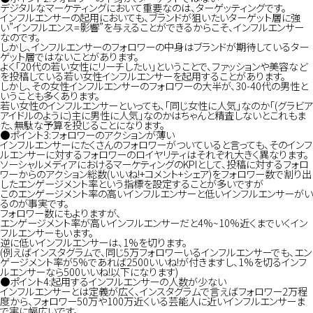
デジタルなマーケティングにおいて重要なのは、ターゲッティングです。
JOURNAL
インフルエンサーの起用においても、ブランドが狙いたいターゲット層に強
い”インフルエンス=影響”を与えることができるからこそ、インフルエンサー
なのです。
しかし、インフルエンサーのフォロワーの中身はブランドが期待しているター
ゲット層ではないことがあります。
よく「20代の若い女性にリーチしたい」ということで、ファッションや美容など
CONTACT
を投稿している若い女性インフルエンサーを起用することがあります。
しかし、その女性インフルエンサーのフォロワーの大半が、30-40代の男性と
いうことも多くあります。
若い女性のインフルエンサーといっても、「同じ女性に人気」なのか「(グラビア
アイドルのように)主に男性に人気」なのかはちゃんと精査しないとこれもま
た、無駄な予算を投じることになります。
●ポイント3:フォロワーのアクションが薄い
インフルエンサーにたくさんのフォロワーがついていると言っても、そのインフ
ルエンサーに対するフォロワーのロイヤリティはそれぞれ大きく異なります。
ソーシャルメディアにおけるマーケティングのKPIとして、投稿に対するフォロ
ワーからのアクション総数(いいね!+コメント+シェア)をフォロワー数で割り出
したエンゲージメント率という指標を設定することが多いですが
このエンゲージメント率の高いインフルエンサーと低いインフルエンサーがい
るのが事実です。
フォロワー数にもよりますが、
エンゲージメント率が高いインフルエンサーだと4%~10%近くまでいくイン
フルエンサーもいます。
逆に低いインフルエンサーは、1%を切ります。
(例えばインスタグラムで、同じ5万フォロワーいるインフルエンサーでも、エン
ゲージメント率が5%であれば2500いいね!が付きますし、1%を切るインフ
ルエンサーなら500いいね!以下になります)
●ポイント4:起用するインフルエンサーの人数が少ない
インフルエンサーとは定義が広く、インスタグラムで言えばフォロワー2万程
度から、フォロワー50万や100万近くいる芸能人に近いインフルエンサーま
で実に幅広いです。