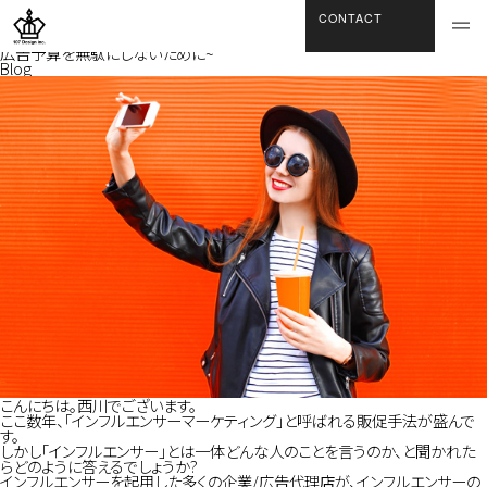
BLOG
CONTACT
2018.03.09.
インフルエンサーマーケティングを実施する際に、注意すべき5つのポイント ~
広告予算を無駄にしないために~
Blog
こんにちは。西川でございます。
ここ数年、「インフルエンサーマーケティング」と呼ばれる販促手法が盛んで
す。
しかし「インフルエンサー」とは一体どんな人のことを言うのか、と聞かれた
らどのように答えるでしょうか?
インフルエンサーを起用した多くの企業/広告代理店が、インフルエンサーの